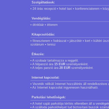
Szolgáltatások:
• 24 órás recepció • hotel taxi • konferenciaterem • közp
Vendéglátás:
• drinkbár • étterem
Kikapcsolódás:
• fitneszterem • fodrászat • játszótér • kert • kültér
szolárium • tenisz
Étkezés:
• A szobaár tartalmazza a reggelit.
• A félpanzió ára
15 EUR
személyenként.
• A teljes panzió ára
28 EUR
személyenként.
Internet kapcsolat:
• Vezeték nélküli Internet hozzáférés áll rendelkezésr
• Az Internet kapcsolat ingyenesen használható.
Parkolási lehetőségek:
• A hotel saját parkolója térítés ellenében áll a vendég
• A szálloda parkolóhelyet tud biztosítani buszok számá