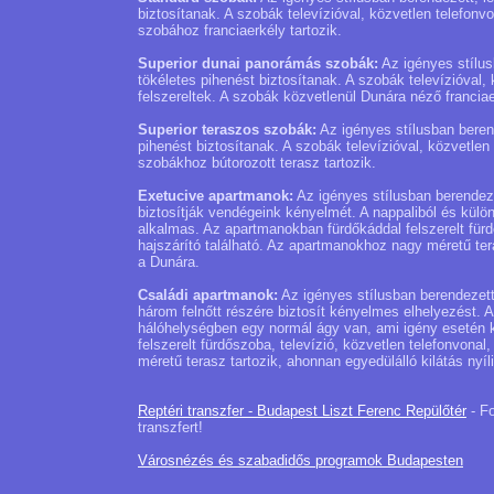
biztosítanak. A szobák televízióval, közvetlen telefonvon
szobához franciaerkély tartozik.
Superior dunai panorámás szobák:
Az igényes stílus
tökéletes pihenést biztosítanak. A szobák televízióval, k
felszereltek. A szobák közvetlenül Dunára néző franci
Superior teraszos szobák:
Az igényes stílusban beren
pihenést biztosítanak. A szobák televízióval, közvetlen t
szobákhoz bútorozott terasz tartozik.
Exetucive apartmanok:
Az igényes stílusban berendez
biztosítják vendégeink kényelmét. A nappaliból és külö
alkalmas. Az apartmanokban fürdőkáddal felszerelt fürdő
hajszárító található. Az apartmanokhoz nagy méretű ter
a Dunára.
Családi apartmanok:
Az igényes stílusban berendezett
három felnőtt részére biztosít kényelmes elhelyezést. 
hálóhelységben egy normál ágy van, ami igény esetén 
felszerelt fürdőszoba, televízió, közvetlen telefonvonal
méretű terasz tartozik, ahonnan egyedülálló kilátás nyí
Reptéri transzfer - Budapest Liszt Ferenc Repülőtér
- Fo
transzfert!
Városnézés és szabadidős programok Budapesten