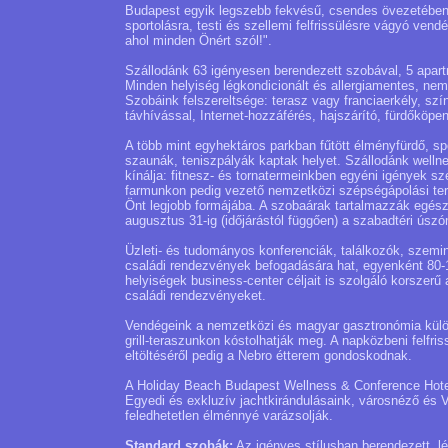
Budapest egyik legszebb fekvésű, csendes övezetében, 
sportolásra, testi és szellemi felfrissülésre vágyó ven
ahol minden Önért szól!".
Szállodánk 63 igényesen berendezett szobával, 5 apartm
Minden helyiség légkondicionált és allergiamentes, ne
Szobáink felszereltsége: terasz vagy franciaerkély, szí
távhívással, Internet-hozzáférés, hajszárító, fürdőköpen
A több mint egyhektáros parkban fűtött élményfürdő, s
szaunák, teniszpályák kaptak helyet. Szállodánk well
kínálja: fitnesz- és tornatermeinkben egyéni igények s
farmunkon pedig vezető nemzetközi szépségápolási te
Önt legjobb formájába. A szobaárak tartalmazzák egész
augusztus 31-ig (időjárástól függően) a szabadtéri ús
Üzleti- és tudományos konferenciák, találkozók, szemi
családi rendezvények befogadására hat, egyenként 80-1
helyiségek business-center céljait is szolgáló korszerű
családi rendezvényeket.
Vendégeink a nemzetközi és magyar gasztronómia különl
grill-teraszunkon kóstolhatják meg. A napközbeni felfris
eltöltéséről pedig a Nebro étterem gondoskodnak.
A Holiday Beach Budapest Wellness & Conference Hotel e
Egyedi és exkluzív jachtkirándulásaink, városnéző és V.
feledhetetlen élménnyé varázsolják.
Standard szobák:
Az igényes stílusban berendezett, l