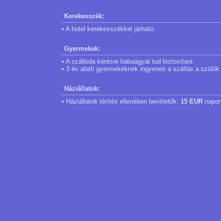
Kerekesszék:
• A hotel kerekesszékkel járható.
Gyermekek:
• A szálloda kérésre babaágyat tud biztosítani.
• 3 év alatti gyermekeknek ingyenes a szállás a szülők
Háziállatok:
• Háziállatok térítés ellenében bevihetők:
15 EUR
napon