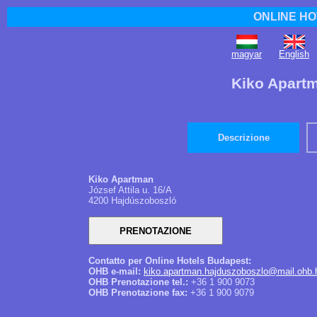
ONLINE HO
magyar
English
Kiko Apart
Descrizione
Kiko Apartman
József Attila u. 16/A
4200 Hajdúszoboszló
Contatto per Online Hotels Budapest:
OHB e-mail:
kiko.apartman.hajduszoboszlo@mail.ohb.
OHB Prenotazione tel.:
+36 1 900 9073
OHB Prenotazione fax:
+36 1 900 9079