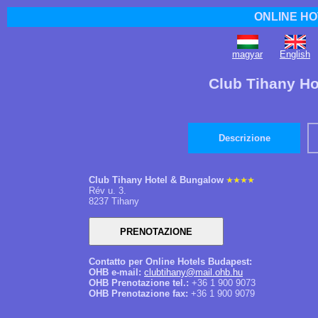
ONLINE HO
magyar
English
Club Tihany Ho
Descrizione
Club Tihany Hotel & Bungalow
Rév u. 3.
8237 Tihany
Contatto per Online Hotels Budapest:
OHB e-mail:
clubtihany@mail.ohb.hu
OHB Prenotazione tel.:
+36 1 900 9073
OHB Prenotazione fax:
+36 1 900 9079