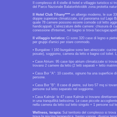
Il complesso di 4 stelle di hotel e villaggio turistico si
del Parco Nazionale Balatonfelvidék zona protetta natur
Il Hotel Club Tihany****
un albergo moderno, le sue 33
doppie superiore climatizzate, col panorama sul Lago Ba
quale 78 camere possono essere comode col letto aggiun
handicappati. L'atrezzature delle camere: chiusura di ca
conessione d'Internet, nel bagno si trova l'asciugacapel
Il villaggio turistico:
Ci sono 320 case di legno e pietr
per gruppi d'amici per stare commodo.
• Bungalow: I 160 bungalow sono ben atrezzate: cucine (f
posate), soggiorno, camera da letto e bagno col toilet. L'e
• Case Atrium: 95 case tipo atrium climatizzate si trovan
trovano 2 camere da letto (2 letti separati + letto matri
• Casa Bor "A": 10 casette, ognuno ha una superficie di
persone.
• Casa Bor "B": 8 case di pietre, sul loro 57 mq si tova
persone sul letto separato nel soggiorno.
• Casa Kalmár: le 47 case Kalmár si trovano direttamene
in una tranquillitá belissima. Le case piccole accoglien
nella camera da letto sul letto singolo + 1 persone sul l
Wellness, terapia:
Sul territorio del complesso si trova
trova la piscina terapeutica, bagno vapore, diverse tera