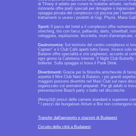
di Tihany è adatto per curare le malattie artirate, rachi
ristorante offre piatti speciali per dimagrire o ingrassare
spiaggia privata del complesso col piscina per i bambini,
trattamenti si usano i prodotti di Gigi, Phyris, Maria Gal
Sport:
Il parco del hotel e il complesso offre numerosissi
streching, tiro con l'arco, pallavolo, darts, streetball, min
veleggiata, equitazione, bicicletta, muro d'arrampicare, c
Gastronomia:
Sul territorio del centro complesso si trov
Captain" e il Club Café aperti tutto l'anno. Invece solo n
Balaton offre specialità e vini ungheresi, accanto al cent
ogni giorno la Cafetteria Internet. Il Night Club Butterfl
bollente. Sulla spiaggia si trova il Pook Drink.
Divertimenti:
Grazie per la filosofia amichevole di famig
aspetta il Mini Club Nani di Balaton, i piú grandi aspetta i
maggiori possono divertirte nel Maxi Club sul nave disco
organizzato col animatori preparati. Per gli adulti si t
presentazione Beach party o ballo nel discoteche.
{#emp1b}I prezzi delle camere standard e superiore co
* I prezzi dei bungalows Atrium e Bor non contengono la
Transfer dall'aeroporto e stazioni di Budapest
Circuito della città a Budapest