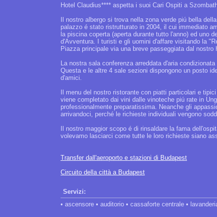
Hotel Claudius**** aspetta i suoi Cari Ospiti a Szombath
Il nostro albergo si trova nella zona verde piú bella de
palazzo é stato ristrutturato in 2004, il cui immediato am
la piscina coperta (aperta durante tutto l'anno) ed uno de
d'Avventura. I turisti e gli uomini d'affare visitando la 
Piazza principale via una breve passeggiata dal nostro 
La nostra sala conferenza arreddata d'aria condizionata
Questa e le altre 4 sale sezioni dispongono un posto idea
d'amici.
Il menu del nostro ristorante con piatti particolari e ti
viene completato dai vini dalle vinoteche piú rate in U
professionalmente preparatissima. Neanche gli appassio
arrivandoci, perché le richieste individuali vengono sodd
Il nostro maggior scopo é di rinsaldare la fama dell'ospital
volevamo lasciarci come tutte le loro richieste siano a
Transfer dall'aeroporto e stazioni di Budapest
Circuito della città a Budapest
Servizi:
• ascensore • auditorio • cassaforte centrale • lavander