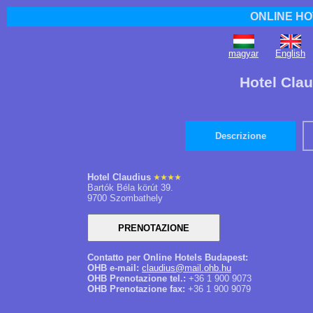
ONLINE HO
magyar
English
Hotel Cla
Descrizione
Hotel Claudius
Bartók Béla körút 39.
9700 Szombathely
Contatto per Online Hotels Budapest:
OHB e-mail:
claudius@mail.ohb.hu
OHB Prenotazione tel.:
+36 1 900 9073
OHB Prenotazione fax:
+36 1 900 9079