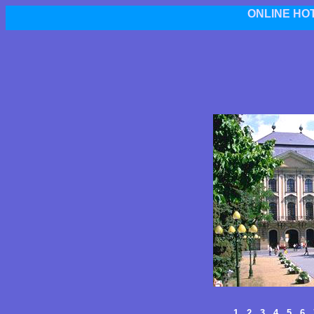
ONLINE HO
1
2
3
4
5
6