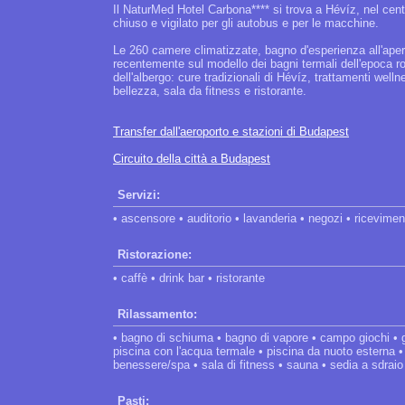
Il NaturMed Hotel Carbona**** si trova a Hévíz, nel cent
chiuso e vigilato per gli autobus e per le macchine.
Le 260 camere climatizzate, bagno d'esperienza all'apert
recentemente sul modello dei bagni termali dell'epoca rom
dell'albergo: cure tradizionali di Hévíz, trattamenti well
bellezza, sala da fitness e ristorante.
Transfer dall'aeroporto e stazioni di Budapest
Circuito della città a Budapest
Servizi:
• ascensore • auditorio • lavanderia • negozi • ricevime
Ristorazione:
• caffè • drink bar • ristorante
Rilassamento:
• bagno di schiuma • bagno di vapore • campo giochi • gi
piscina con l'acqua termale • piscina da nuoto esterna • 
benessere/spa • sala di fitness • sauna • sedia a sdraio
Pasti: