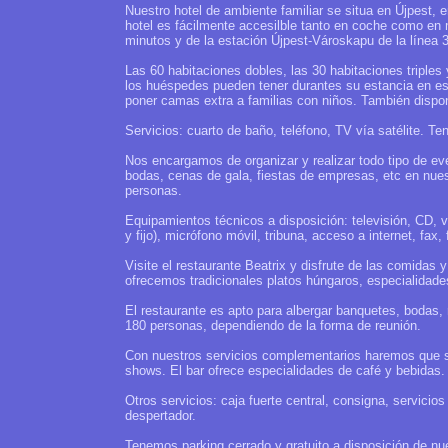
Nuestro hotel de ambiente familiar se situa en Újpest, 
hotel es fácilmente accesilble tanto en coche como en 
minutos y de la estación Újpest-Városkapu de la línea 
Las 60 habitaciones dobles, las 30 habitaciones tripl
los huéspedes pueden tener durantes su estancia en e
poner camas extra a familias con niños. También disp
Servicios: cuarto de baño, teléfono, TV vía satélite. 
Nos encargamos de organizar y realizar todo tipo de ev
bodas, cenas de gala, fiestas de empresas, etc en nues
personas.
Equipamientos técnicos a disposición: televisión, CD, vi
y fijo), micrófono móvil, tribuna, acceso a internet, fax
Visite el restaurante Beatrix y disfrute de las comidas
ofrecemos tradicionales platos húngaros, especialidade
El restaurante es apto para albergar banquetes, bodas,
180 personas, dependiendo de la forma de reunión.
Con nuestros servicios complementarios haremos que su 
shows. El bar ofrece especialidades de café y bebidas.
Otros servicios: caja fuerte central, consigna, servicios
despertador.
Tenemos parking cerrado y gratuito a disposición de n