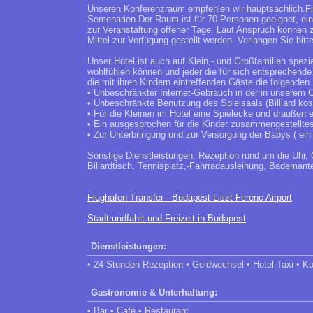
Unseren Konferenzraum empfehlen wir hauptsächlich.Fi
Semenarien.Der Raum ist für 70 Personen geeignet, ei
zur Veranstaltung offener Tage. Laut Anspruch können 
Mittel zur Verfügung gestellt werden. Verlangen Sie bit
Unser Hotel ist auch auf Klein,- und Großfamilien spez
wohlfühlen können und jeder die für sich entsprechende 
die mit ihren Kindern eintreffenden Gäste die folgenden
• Unbeschränkter Internet-Gebrauch in der in unserem C
• Unbeschränkte Benutzung des Spielsaals (Billiard ko
• Für die Kleinen im Hotel eine Spielecke und draußen e
• Ein ausgesprochen für die Kinder zusammengestellte
• Zur Unterbringung und zur Versorgung der Babys ( ein
Sonstige Dienstleistungen: Rezeption rund um die Uhr,
Billardtisch, Tennisplatz,-Fahrradausleihung, Bademant
Flughafen Transfer - Budapest Liszt Ferenc Airport
Stadtrundfahrt und Freizeit in Budapest
Dienstleistungen:
• 24-Stunden-Rezeption • Geldwechsel • Hotel-Taxi • 
Gastronomie & Unterhaltung:
• Bar • Café • Restaurant