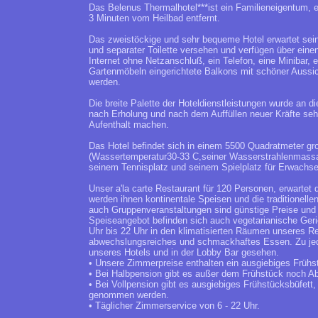
Das Belenus Thermalhotel***ist ein Familieneigentum, es
3 Minuten vom Heilbad entfernt.
Das zweistöckige und sehr bequeme Hotel erwartet se
und separater Toilette versehen und verfügen über ein
Internet ohne Netzanschluß, ein Telefon, eine Minibar
Gartenmöbeln eingerichtete Balkons mit schöner Aussi
werden.
Die breite Palette der Hoteldienstleistungen wurde an d
nach Erholung und nach dem Auffüllen neuer Kräfte seh
Aufenthalt machen.
Das Hotel befindet sich in einem 5500 Quadratmeter 
(Wassertemperatur30-33 C,seiner Wasserstrahlenmassag
seinem Tennisplatz und seinem Spielplatz für Erwachse
Unser a'la carte Restaurant für 120 Personen, erwartet
werden ihnen kontinentale Speisen und die traditionel
auch Gruppenveranstaltungen sind günstige Preise und
Speiseangebot befinden sich auch vegetarianische Geri
Uhr bis 22 Uhr in den klimatisierten Räumen unseres Res
abwechslungsreiches und schmackhaftes Essen. Zu jeder
unseres Hotels und in der Lobby Bar gesehen.
• Unsere Zimmerpreise enthalten ein ausgiebiges Frühs
• Bei Halbpension gibt es außer dem Frühstück noch A
• Bei Vollpension gibt es ausgiebiges Frühstücksbüfet
genommen werden.
• Täglicher Zimmerservice von 6 - 22 Uhr.