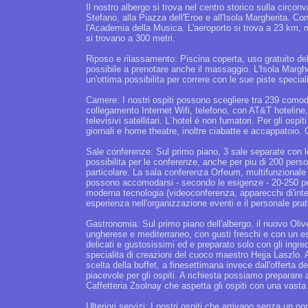
Il nostro albergo si trova nel centro storico sulla circonv
Stefano, alla Piazza dell'Eroe e all'Isola Margherita. 
l'Academia della Musica. L'aeroporto si trova a 23 km, m
si trovano a 300 metri.
Riposo e rilassamento: Piscina coperta, uso gratuito dell
possibile a prenotare anche il massaggio. L'Isola Margher
un'ottima possibilita per correre con le sue piste speciali
Camere: I nostri ospiti possono scegliere tra 239 comode
collegamento Internet Wifi, telefono, con AT&T hoteline,
televisivi satellitari. L´hotel é non fumatori. Per gli os
giornali e home theatre, inoltre ciabatte e accappatoio. 
Sale conferenze: Sul primo piano, 3 sale separate con l
possibilita per le conferenze, anche per piu di 200 perso
particolare. La sala conferenza Orfeum, multifunzionale e 
possono accomodarsi - secondo le esigenze - 20-250 per
moderna tecnologia (videoconferenza, apparecchi di'inter
esperienza nell'organizzazione eventi e il personale prat
Gastronomia: Sul primo piano dell'albergo, il nuovo Oliv
ungherese e mediterraneo, con gusti freschi e con un es
delicati e gustosissimi ed e preparato solo con gli ingred
specialita di creazioni del cuoco maestro Hejja Laszlo. 
scelta della buffet, a finesettimana invece dall'offert
piacevole per gli ospiti. A richiesta possiamo preparare
Caffetteria Zsolnay che aspetta gli ospiti con una vast
Ulteriori servizi: I nostri ospiti che arrivano senza un po