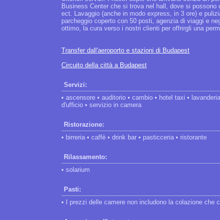
Business Center che si trova nel hall, dove si possono us
ect. Lavaggio (anche in modo express, in 3 ore) e pulizia
parcheggio coperto con 50 posti, agenzia di viaggi e negoz
ottimo, la cura verso i nostri clienti per offrirgli una p
Transfer dall'aeroporto e stazioni di Budapest
Circuito della città a Budapest
Servizi:
• ascensore • auditorio • cambio • hotel taxi • lavanderi
d'ufficio • servizio in camera
Ristorazione:
• birreria • caffè • drink bar • pasticceria • ristorante
Rilassamento:
• solarium
Pasti:
• I prezzi delle camere non includono la colazione che 