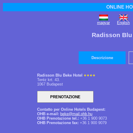
ONLINE HO
magyar
English
Radisson Blu
Descrizione
Radisson Blu Beke Hotel
Teréz krt. 43.
1067 Budapest
Contatto per Online Hotels Budapest:
OHB e-mail:
beke@mail.ohb.hu
OHB Prenotazione tel.:
+36 1 900 9073
OHB Prenotazione fax:
+36 1 900 9079