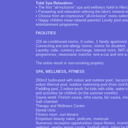
Total Spa Relaxation:
• The first "all-inclusive" spa and wellness hotel in Hév
• Pampering and relaxation utilising the lake's mineral-r
• Choose from an impressive "all-inclusive" menu selecti
• Happy children mean relaxed parents! Lovely pool are
entertainment programme.
FACILITIES
224 air-conditioned rooms, 6 suites, 1 family apartment.
Connecting and anti-allergy rooms, rooms for disabled.
Laundry, safe, currency exchange, internet room, WiFi i
programmes, newsstand, transfer, rent-a-car and rent-a-b
The entire resort is non-smoking property.
SPA, WELLNESS, FITNESS
200m2 hydro-pool with indoor and outdoor pool, Jacuzz
indoor thermal pool, outdoor swimming pool (from mid Ap
Paddling pool, 2 indoor-pools for kids with slide, water
and activities for children (in the summer months)
Sauna world: Finnish sauna, infra sauna, bio sauna, st
Salt chamber
Therapy and Wellness Centre
Dental clinic
Fitness room, sun-terrace
Emporium beauty salon, pedicure, manicure
Numerous recreation opportunities (aqua fitness, morning
walking), nearby tennis courts, football pitch, riding facil