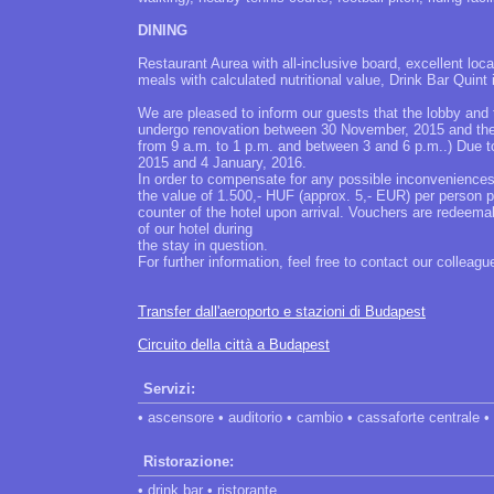
DINING
Restaurant Aurea with all-inclusive board, excellent loc
meals with calculated nutritional value, Drink Bar Quint 
We are pleased to inform our guests that the lobby and 
undergo renovation between 30 November, 2015 and the be
from 9 a.m. to 1 p.m. and between 3 and 6 p.m..) Due 
2015 and 4 January, 2016.
In order to compensate for any possible inconveniences,
the value of 1.500,- HUF (approx. 5,- EUR) per person p
counter of the hotel upon arrival. Vouchers are redeema
of our hotel during
the stay in question.
For further information, feel free to contact our colleagu
Transfer dall'aeroporto e stazioni di Budapest
Circuito della città a Budapest
Servizi:
• ascensore • auditorio • cambio • cassaforte centrale •
Ristorazione:
• drink bar • ristorante