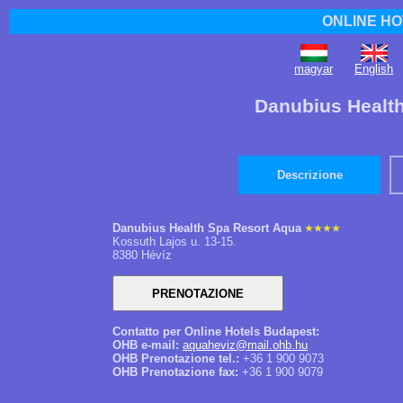
ONLINE HO
magyar
English
Danubius Health
Descrizione
Danubius Health Spa Resort Aqua
Kossuth Lajos u. 13-15.
8380 Hévíz
Contatto per Online Hotels Budapest:
OHB e-mail:
aquaheviz@mail.ohb.hu
OHB Prenotazione tel.:
+36 1 900 9073
OHB Prenotazione fax:
+36 1 900 9079