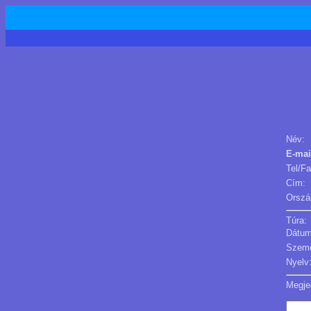
Név:
E-mai
Tel/Fa
Cím:
Orszá
Túra:
Dátum
Szemé
Nyelv
Megje