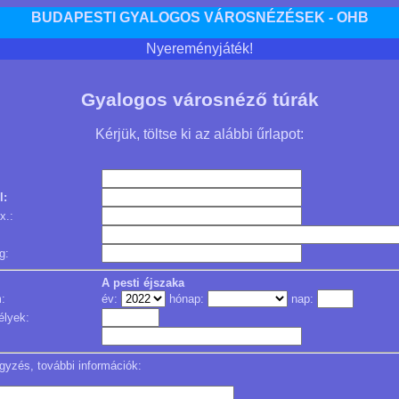
BUDAPESTI GYALOGOS VÁROSNÉZÉSEK - OHB
Nyereményjáték!
Gyalogos városnéző túrák
Kérjük, töltse ki az alábbi űrlapot:
l:
x.:
g:
A pesti éjszaka
:
év:
hónap:
nap:
lyek:
:
gyzés, további információk: