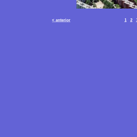
< anterior
1
2