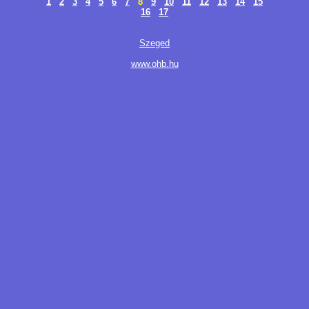
1
2
3
4
5
6
7
8
9
10
11
12
13
14
15
16
17
Szeged
www.ohb.hu