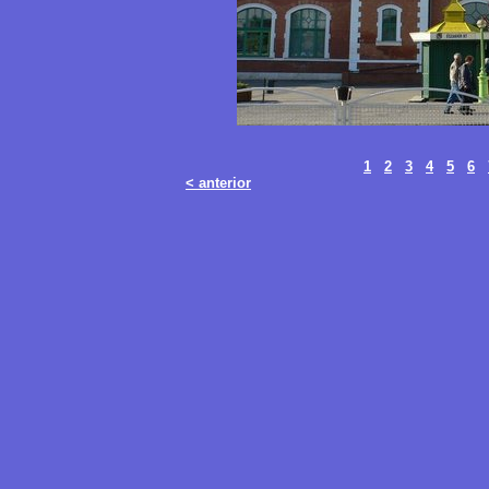
1
2
3
4
5
6
< anterior