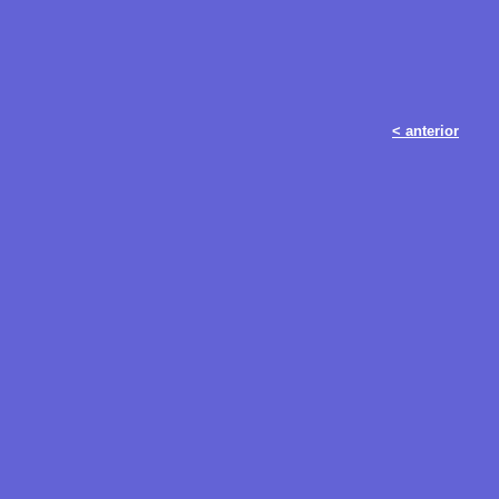
< anterior